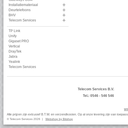
Installatiemateriaal
Deurtelefoons
BHV
Telecom Services
TP Link
Unify
Gigaset PRO
Vertical
DrayTek
Jabra
Yealink
Telecom Services
Telecom Services B.V.
Tel.: 0546 - 546 546
ww
Alle prijzen zijn exlcusief B.T.W. en verzendkosten. Op al onze levering zijn van toep
© Telecom Services 2026 |
Webshop by Bitshop