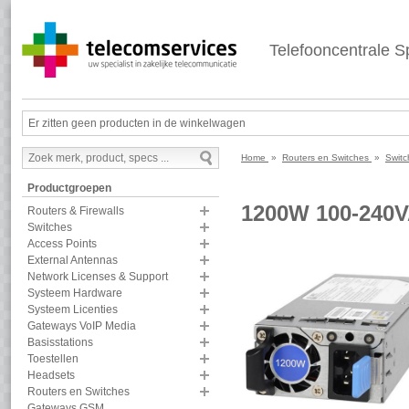
Telefooncentrale Sp
Er zitten geen producten in de winkelwagen
Home
»
Routers en Switches
»
Switc
Productgroepen
1200W 100-24
Routers & Firewalls
Switches
Access Points
External Antennas
Network Licenses & Support
Systeem Hardware
Systeem Licenties
Gateways VoIP Media
Basisstations
Toestellen
Headsets
Routers en Switches
Gateways GSM