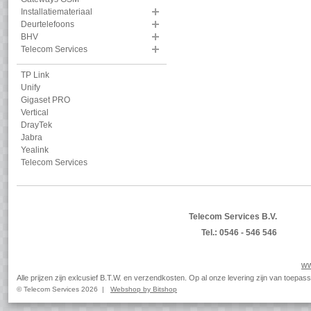
Installatiemateriaal
Deurtelefoons
BHV
Telecom Services
TP Link
Unify
Gigaset PRO
Vertical
DrayTek
Jabra
Yealink
Telecom Services
Telecom Services B.V.
Tel.: 0546 - 546 546
ww
Alle prijzen zijn exlcusief B.T.W. en verzendkosten. Op al onze levering zijn van toep
© Telecom Services 2026 |
Webshop by Bitshop