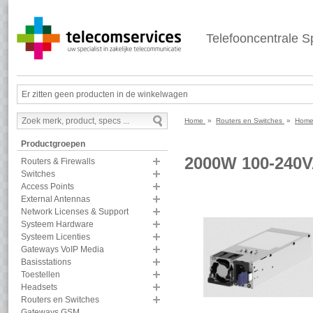
Telefooncentrale Sp
Er zitten geen producten in de winkelwagen
Home
»
Routers en Switches
»
Home
Productgroepen
2000W 100-24
Routers & Firewalls
Switches
Access Points
External Antennas
Network Licenses & Support
Systeem Hardware
Systeem Licenties
Gateways VoIP Media
Basisstations
Toestellen
Headsets
Routers en Switches
Gateways GSM