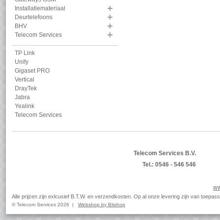
Installatiemateriaal
Deurtelefoons
BHV
Telecom Services
TP Link
Unify
Gigaset PRO
Vertical
DrayTek
Jabra
Yealink
Telecom Services
Telecom Services B.V.
Tel.: 0546 - 546 546
ww
Alle prijzen zijn exlcusief B.T.W. en verzendkosten. Op al onze levering zijn van toep
© Telecom Services 2026 |
Webshop by Bitshop