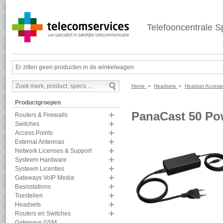
Telefooncentrale Sp
Er zitten geen producten in de winkelwagen
Home
»
Headsets
»
Headset Access
Productgroepen
PanaCast 50 Po
Routers & Firewalls
Switches
Access Points
External Antennas
Network Licenses & Support
Systeem Hardware
Systeem Licenties
Gateways VoIP Media
Basisstations
Toestellen
Headsets
Routers en Switches
Gateways GSM