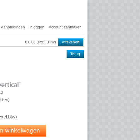
Aanbiedingen
Inloggen
Account aanmaken
€ 0,00 (excl. BTW)
Afrekenen
Terug
ad
l.btw
)
excl.btw
)
 in winkelwagen