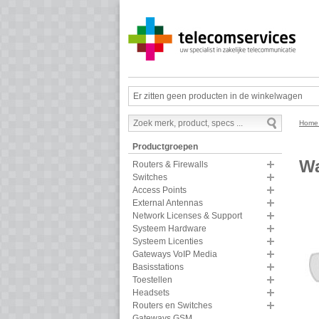
Er zitten geen producten in de winkelwagen
Hom
Productgroepen
Wa
Routers & Firewalls
Switches
Access Points
External Antennas
Network Licenses & Support
Systeem Hardware
Systeem Licenties
Gateways VoIP Media
Basisstations
Toestellen
Headsets
Routers en Switches
Gateways GSM