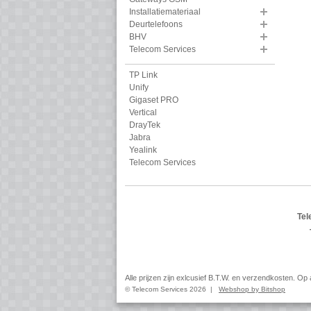
Installatiemateriaal
Deurtelefoons
BHV
Telecom Services
TP Link
Unify
Gigaset PRO
Vertical
DrayTek
Jabra
Yealink
Telecom Services
Tel
Alle prijzen zijn exlcusief B.T.W. en verzendkosten. O
© Telecom Services 2026 |
Webshop by Bitshop