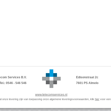
ecom Services B.V.
Edisonstraat 2c
Tel.: 0546 - 546 546
7601 PS Almelo
www.telecomservices.nl
p al onze levering zijn van toepassing onze algemene leveringsvoorwaarden, klik
hier
voor een 