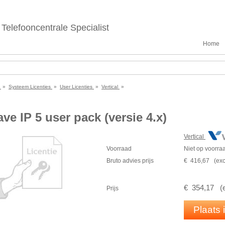
Telefooncentrale Specialist
Home
e
»
Systeem Licenties
»
User Licenties
»
Vertical
»
ve IP 5 user pack (versie 4.x)
Vertical
Voorraad
Niet op voorra
Bruto advies prijs
€
416
,
67
(
exc
€
354
,
17
(
Prijs
Plaats