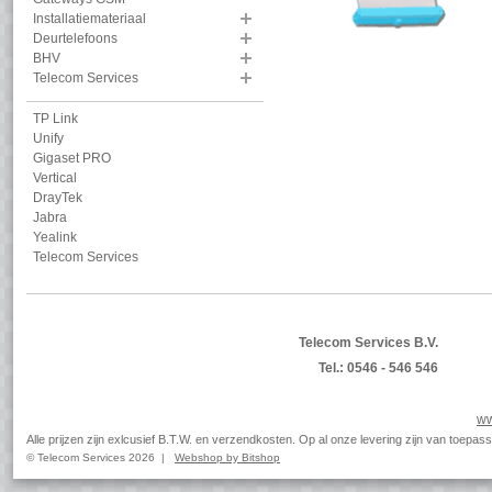
Installatiemateriaal
Deurtelefoons
BHV
Telecom Services
TP Link
Unify
Gigaset PRO
Vertical
DrayTek
Jabra
Yealink
Telecom Services
Telecom Services B.V.
Tel.: 0546 - 546 546
ww
Alle prijzen zijn exlcusief B.T.W. en verzendkosten. Op al onze levering zijn van toep
© Telecom Services 2026 |
Webshop by Bitshop