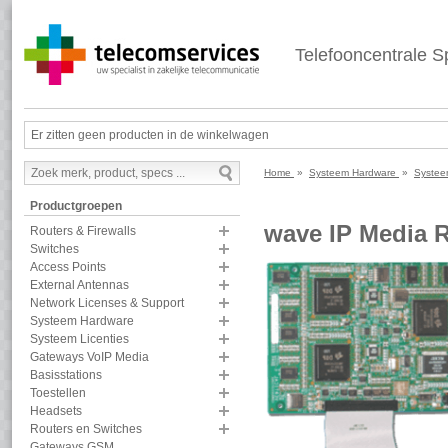
Telefooncentrale Sp
Er zitten geen producten in de winkelwagen
Home
»
Systeem Hardware
»
Systee
Productgroepen
wave IP Media R
Routers & Firewalls
Switches
Access Points
External Antennas
Network Licenses & Support
Systeem Hardware
Systeem Licenties
Gateways VoIP Media
Basisstations
Toestellen
Headsets
Routers en Switches
Gateways GSM