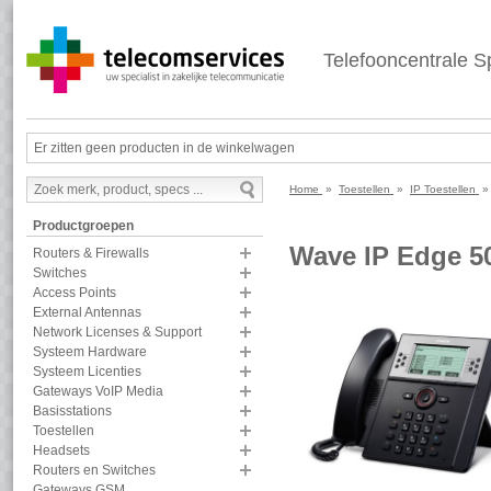
Telefooncentrale Sp
Er zitten geen producten in de winkelwagen
Home
»
Toestellen
»
IP Toestellen
Productgroepen
Wave IP Edge 50
Routers & Firewalls
Switches
Access Points
External Antennas
Network Licenses & Support
Systeem Hardware
Systeem Licenties
Gateways VoIP Media
Basisstations
Toestellen
Headsets
Routers en Switches
Gateways GSM