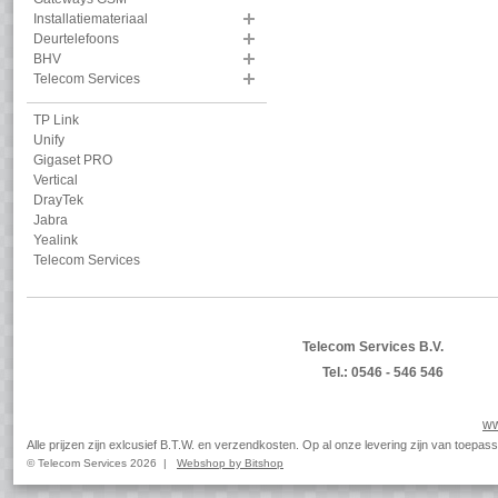
Installatiemateriaal
Deurtelefoons
BHV
Telecom Services
TP Link
Unify
Gigaset PRO
Vertical
DrayTek
Jabra
Yealink
Telecom Services
Telecom Services B.V.
Tel.: 0546 - 546 546
ww
Alle prijzen zijn exlcusief B.T.W. en verzendkosten. Op al onze levering zijn van toep
© Telecom Services 2026 |
Webshop by Bitshop