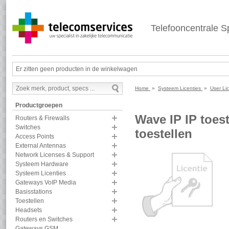
Telefooncentrale Sp
Er zitten geen producten in de winkelwagen
Home
»
Systeem Licenties
»
User Li
Productgroepen
Wave IP IP toest
Routers & Firewalls
Switches
toestellen
Access Points
External Antennas
Network Licenses & Support
Systeem Hardware
Systeem Licenties
Gateways VoIP Media
Basisstations
Toestellen
Headsets
Routers en Switches
Gateways GSM