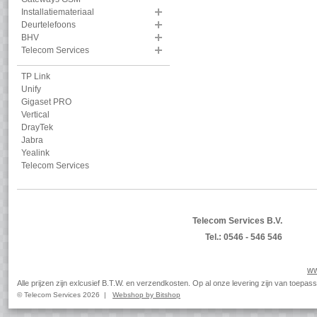
Installatiemateriaal
Deurtelefoons
BHV
Telecom Services
TP Link
Unify
Gigaset PRO
Vertical
DrayTek
Jabra
Yealink
Telecom Services
Telecom Services B.V.
Tel.: 0546 - 546 546
ww
Alle prijzen zijn exlcusief B.T.W. en verzendkosten. Op al onze levering zijn van toep
© Telecom Services 2026 |
Webshop by Bitshop