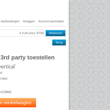
Aanbiedingen
Inloggen
Account aanmaken
€ 0,00 (excl. BTW)
Afrekenen
Terug
3rd party toestellen
ad
l.btw
)
xcl.btw
)
 in winkelwagen