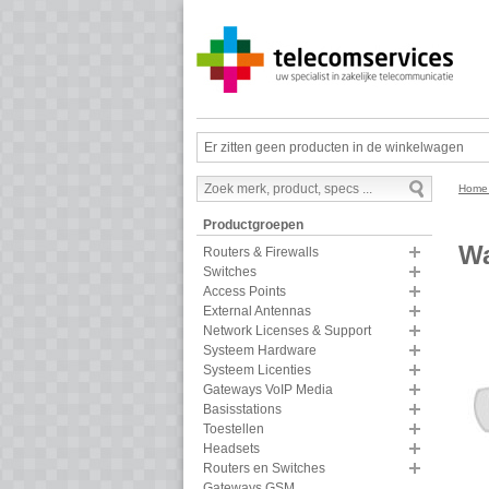
Er zitten geen producten in de winkelwagen
Hom
Productgroepen
Wa
Routers & Firewalls
Switches
Access Points
External Antennas
Network Licenses & Support
Systeem Hardware
Systeem Licenties
Gateways VoIP Media
Basisstations
Toestellen
Headsets
Routers en Switches
Gateways GSM