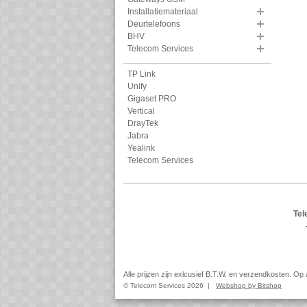
Installatiemateriaal
Deurtelefoons
BHV
Telecom Services
TP Link
Unify
Gigaset PRO
Vertical
DrayTek
Jabra
Yealink
Telecom Services
Tel
Alle prijzen zijn exlcusief B.T.W. en verzendkosten. O
© Telecom Services 2026 |
Webshop by Bitshop