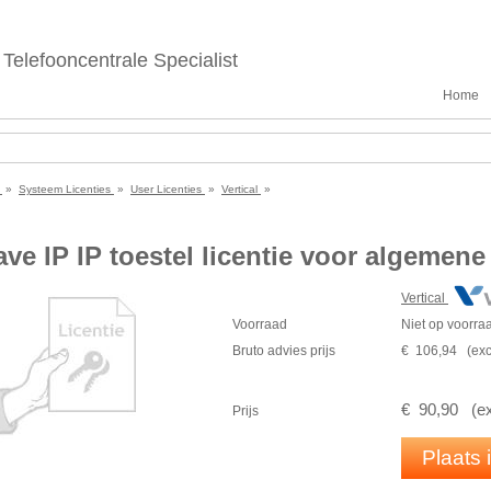
Telefooncentrale Specialist
Home
e
»
Systeem Licenties
»
User Licenties
»
Vertical
»
ve IP IP toestel licentie voor algemene 
Vertical
Voorraad
Niet op voorra
Bruto advies prijs
€
106
,
94
(
exc
€
90
,
90
(
e
Prijs
Plaats