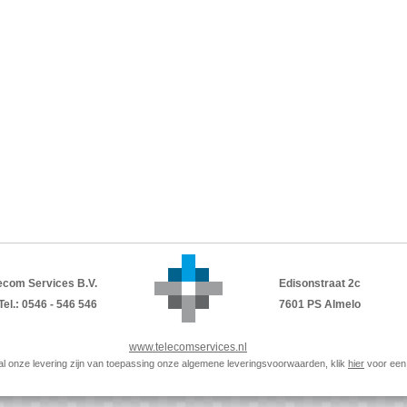
ecom Services B.V.
Edisonstraat 2c
Tel.: 0546 - 546 546
7601 PS Almelo
www.telecomservices.nl
p al onze levering zijn van toepassing onze algemene leveringsvoorwaarden, klik
hier
voor een 