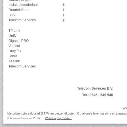
Installatiemateriaal
Deurtelefoons
BHV
Telecom Services
TP Link
Unify
Gigaset PRO
Vertical
DrayTek
Jabra
Yealink
Telecom Services
Telecom Services B.V.
Tel.: 0546 - 546 546
ww
Alle prijzen zijn exlcusief B.T.W. en verzendkosten. Op al onze levering zijn van toep
© Telecom Services 2026 |
Webshop by Bitshop