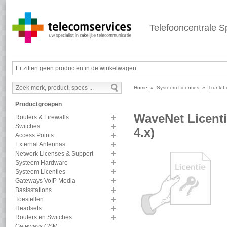
Telefooncentrale Sp
Er zitten geen producten in de winkelwagen
Home
»
Systeem Licenties
»
Trunk L
Productgroepen
WaveNet Licentie
Routers & Firewalls
Switches
4.x)
Access Points
External Antennas
Network Licenses & Support
Systeem Hardware
Systeem Licenties
Gateways VoIP Media
Basisstations
Toestellen
Headsets
Routers en Switches
Gateways GSM