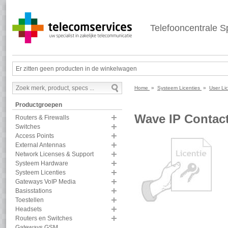
Telefooncentrale Sp
Er zitten geen producten in de winkelwagen
Home
»
Systeem Licenties
»
User Li
Productgroepen
Wave IP Contact 
Routers & Firewalls
Switches
Access Points
External Antennas
Network Licenses & Support
Systeem Hardware
Systeem Licenties
Gateways VoIP Media
Basisstations
Toestellen
Headsets
Routers en Switches
Gateways GSM