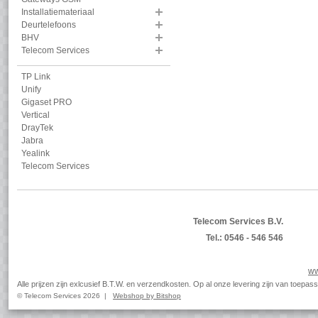
Installatiemateriaal
Deurtelefoons
BHV
Telecom Services
TP Link
Unify
Gigaset PRO
Vertical
DrayTek
Jabra
Yealink
Telecom Services
Telecom Services B.V.
Tel.: 0546 - 546 546
ww
Alle prijzen zijn exlcusief B.T.W. en verzendkosten. Op al onze levering zijn van toep
© Telecom Services 2026 |
Webshop by Bitshop