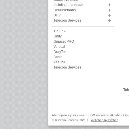
Installatiemateriaal
Deurtelefoons
BHV
Telecom Services
TP Link
Unify
Gigaset PRO
Vertical
DrayTek
Jabra
Yealink
Telecom Services
Tel
Alle prijzen zijn exlcusief B.T.W. en verzendkosten. O
© Telecom Services 2026 |
Webshop by Bitshop