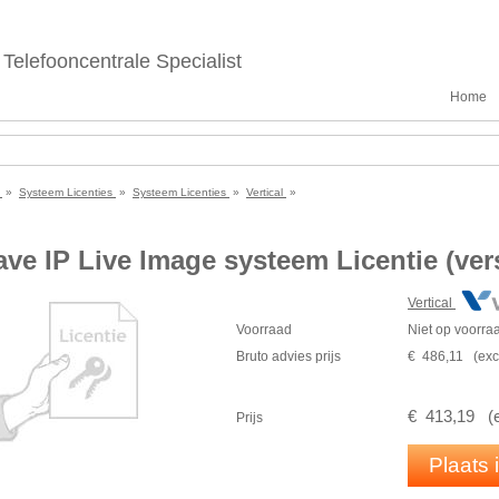
Telefooncentrale Specialist
Home
e
»
Systeem Licenties
»
Systeem Licenties
»
Vertical
»
ve IP Live Image systeem Licentie (vers
Vertical
Voorraad
Niet op voorra
Bruto advies prijs
€
486
,
11
(
exc
€
413
,
19
(
Prijs
Plaats