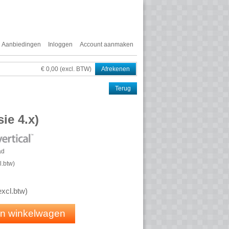
Aanbiedingen
Inloggen
Account aanmaken
€ 0,00 (excl. BTW)
Afrekenen
Terug
ie 4.x)
ad
l.btw
)
excl.btw
)
 in winkelwagen