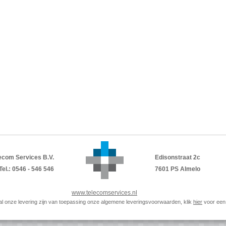
ecom Services B.V.
Edisonstraat 2c
Tel.: 0546 - 546 546
7601 PS Almelo
www.telecomservices.nl
p al onze levering zijn van toepassing onze algemene leveringsvoorwaarden, klik
hier
voor een 