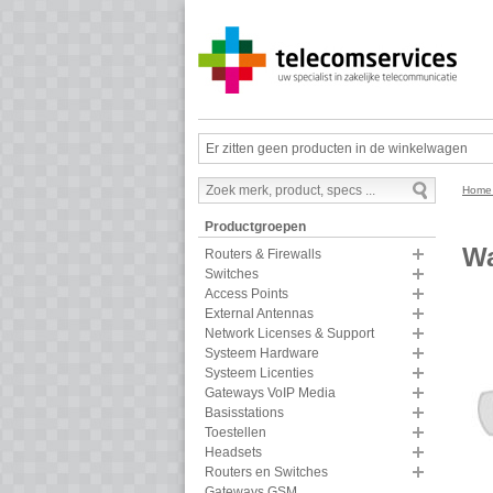
Er zitten geen producten in de winkelwagen
Hom
Productgroepen
Wa
Routers & Firewalls
Switches
Access Points
External Antennas
Network Licenses & Support
Systeem Hardware
Systeem Licenties
Gateways VoIP Media
Basisstations
Toestellen
Headsets
Routers en Switches
Gateways GSM