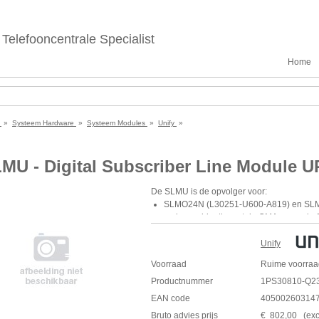
Telefooncentrale Specialist
Home
e
»
Systeem Hardware
»
Systeem Modules
»
Unify
»
MU - Digital Subscriber Line Module U
De
SLMU
is de opvolger voor:
SLMO24N (L30251-U600-A819) en SL
en in combinatie met de
CMA
e voor de
De
SLMU
wordt ondersteunt vanaf de Ope
Unify
Kaart geschikt voor de OpenScape Busines
SLMU
Voorraad
voor:
Ruime voorraa
24 Up0 poorten voor
TDM
toestellen
Productnummer
1PS30810-Q2
of
EAN code
40500260314
24 Up0 poorten voor
DECT
(Let op
CM
Bruto advies prijs
€
802
,
00
(
exc