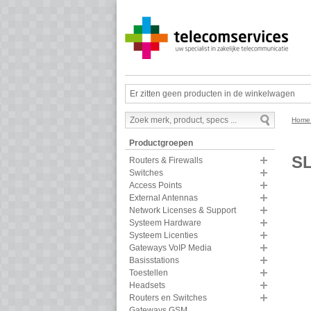
Er zitten geen producten in de winkelwagen
Hom
Productgroepen
SL
Routers & Firewalls
Switches
Access Points
External Antennas
Network Licenses & Support
Systeem Hardware
Systeem Licenties
Gateways VoIP Media
Basisstations
Toestellen
Headsets
Routers en Switches
Gateways GSM