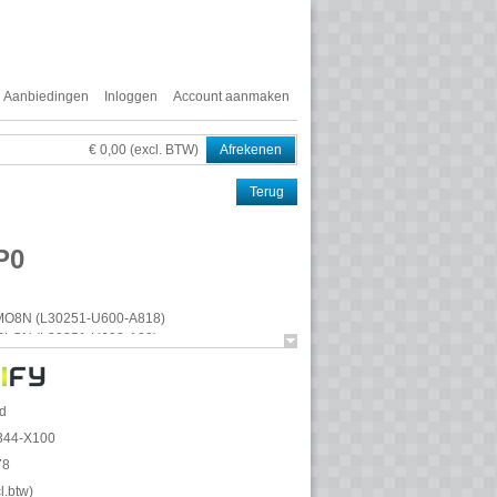
Aanbiedingen
Inloggen
Account aanmaken
€ 0,00 (excl. BTW)
Afrekenen
Terug
P0
MO8N (L30251-U600-A818)
SLCN
(L30251-U600-A99)
nScape Business versie V2R3.
s X8.
d
344-X100
78
A
e toevoegen)
l.btw
)