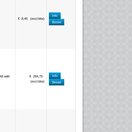
Info
€
8
,
45
(
excl.btw
)
Bestel
Info
X8 with
€
284
,
75
(
excl.btw
)
Bestel