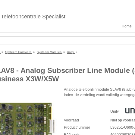
Telefooncentrale Specialist
Home
e
»
Systeem Hardware
»
Systeem Modules
»
Unify
»
AV8 - Analog Subscriber Line Module (
siness X3W/X5W
Analoge telefoonlijnmodule SLAV8 (8 a/b) 
Index: de verdeling wordt volledig weergeg
Bestaande uit
1 S30810-H2963-X200 SLAV8-module
Unify
Productgebruik :
Voorraad
Niet op voorra
Core OpenScape Business V1
Productnummer
L30251-U600-
OpenScape Business V1 configuratie
EAN code
OpenScape Business V1 non config
40500260308