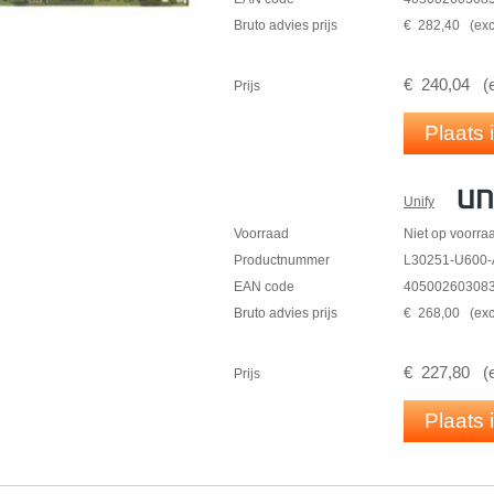
Bruto advies prijs
€
282
,
40
(
exc
€
240
,
04
(
Prijs
Plaats
Unify
Voorraad
Niet op voorra
Productnummer
L30251-U600-
EAN code
40500260308
Bruto advies prijs
€
268
,
00
(
exc
€
227
,
80
(
Prijs
Plaats