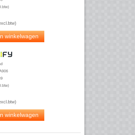
l.btw
)
excl.btw
)
 in winkelwagen
ad
A906
39
l.btw
)
excl.btw
)
 in winkelwagen