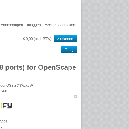
Aanbiedingen
Inloggen
Account aanmaken
€ 0,00 (excl. BTW)
Afrekenen
Terug
8 ports) for OpenScape
voor
OSB
iz X3W/X5W
even.
ad
A906
39