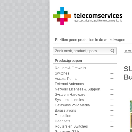
Er zitten geen producten in de winkelwagen
Hom
Productgroepen
SL
Routers & Firewalls
Switches
Bu
Access Points
External Antennas
Network Licenses & Support
Systeem Hardware
Systeem Licenties
Gateways VoIP Media
Basisstations
Toestellen
Headsets
Routers en Switches
Gateways GSM