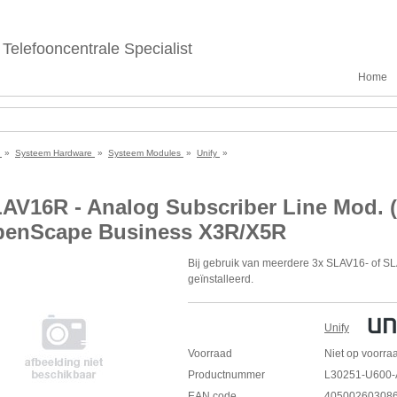
Telefooncentrale Specialist
Home
e
»
Systeem Hardware
»
Systeem Modules
»
Unify
»
AV16R - Analog Subscriber Line Mod. ( 
enScape Business X3R/X5R
Bij gebruik van meerdere 3x SLAV16- of 
geïnstalleerd.
16-poorts analoge abonneelijnmodule (S
16 analoge poorten voor abonnees met
telefoonnummer van de beller weer te g
Unify
Voor het aansluiten van analoge telefo
Voorraad
Niet op voorra
omroepinstallaties, versterkers voor in
Productnummer
voicemailsystemen.
L30251-U600-
Kan worden gebruikt voor externe exten
EAN code
40500260308