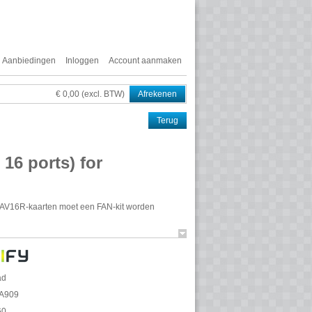
Aanbiedingen
Inloggen
Account aanmaken
€ 0,00 (excl. BTW)
Afrekenen
Terug
16 ports) for
SLAV16R-kaarten moet een
FAN
-kit worden
LAV16R), voor OpenScape Business X3R/X5R
CLIP
-ondersteuning (functie om het
even op de telefoon van de abonnee).
ontoestellen, faxapparaten, antwoordapparaten,
ad
tercoms/intercomtoestellen, omroepsystemen,
A909
sies op afstand.
60