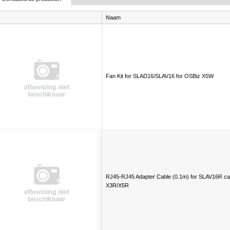
Naam
Fan Kit for SLAD16/SLAV16 for OSBiz X5W
RJ45-RJ45 Adapter Cable (0.1m) for SLAV16R ca
X3R/X5R