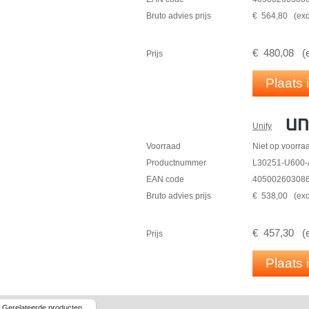
L30251-U600-A844 Y-splitters/kabels w
Bruto advies prijs
€
564
,
80
(
exc
poorten 9-16 te gebruiken, zijn maximaa
besteld.
€
480
,
08
(
Tip: De lay-out wordt in zijn geheel geïllust
Prijs
bestaande uit :
1 SLAV16R-module S30810-K2963-Z
Plaats
Productgebruik :
Core OpenScape Business V1
OpenScape Business V1 configuratie
Unify
OpenScape Business V1 non config
Voorraad
Niet op voorra
Productnummer
L30251-U600-
EAN code
40500260308
Bruto advies prijs
€
538
,
00
(
exc
€
457
,
30
(
Prijs
Plaats
Gerelateerde producten