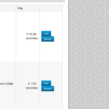
Prijs
Info
€
61
,
58
(
excl.btw
)
Bestel
Info
rd in OSBiz
€
7
,
57
(
excl.btw
)
Bestel