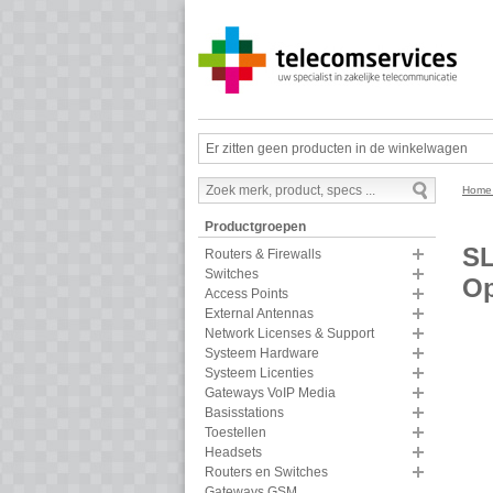
Er zitten geen producten in de winkelwagen
Hom
Productgroepen
SL
Routers & Firewalls
Switches
Op
Access Points
External Antennas
Network Licenses & Support
Systeem Hardware
Systeem Licenties
Gateways VoIP Media
Basisstations
Toestellen
Headsets
Routers en Switches
Gateways GSM