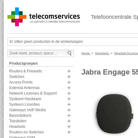
Telefooncentrale Sp
Er zitten geen producten in de winkelwagen
Home
»
Headsets
»
Headset Access
Productgroepen
Jabra Engage 5
Routers & Firewalls
Switches
Access Points
External Antennas
Network Licenses & Support
Systeem Hardware
Systeem Licenties
Gateways VoIP Media
Basisstations
Toestellen
Headsets
Routers en Switches
Gateways GSM