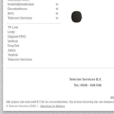
Installatiemateriaal
Deurtelefoons
BHV
Telecom Services
TP Link
Unify
Gigaset PRO
Vertical
DrayTek
Jabra
Yealink
Telecom Services
Telecom Services B.V.
Tel.: 0546 - 546 546
ww
Alle prijzen zijn exlcusief B.T.W. en verzendkosten. Op al onze levering zijn van toep
© Telecom Services 2026 |
Webshop by Bitshop