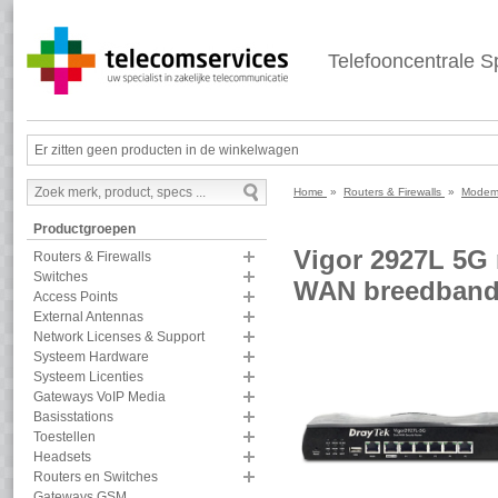
Telefooncentrale Sp
Er zitten geen producten in de winkelwagen
Home
»
Routers & Firewalls
»
Modem
Productgroepen
Vigor 2927L 5G 
Routers & Firewalls
Switches
WAN breedband 
Access Points
External Antennas
Network Licenses & Support
Systeem Hardware
Systeem Licenties
Gateways VoIP Media
Basisstations
Toestellen
Headsets
Routers en Switches
Gateways GSM