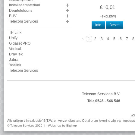
Installatiemateriaal
€
0
,
01
Deurtelefoons
BHV
(
excl.btw
)
Telecom Services
Info
Bestel
TP Link
Unify
<
1
2
3
4
5
6
7
8
Gigaset PRO
Vertical
DrayTek
Jabra
Yealink
Telecom Services
Telecom Services B.V.
Tel.: 0546 - 546 546
ww
Alle prijzen zijn exlcusief B.T.W. en verzendkosten. Op al onze levering zijn van toep
© Telecom Services 2026 |
Webshop by Bitshop