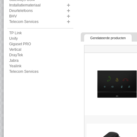
Installatiemateriaal
Deurtelefoons
BHV
Telecom Services
TP Link
Gerelateerde producten
Unify
Gigaset PRO
Vertical
DrayTek
Jabra
Yealink
Telecom Services