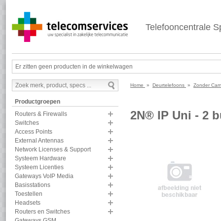
Telefooncentrale Sp
Er zitten geen producten in de winkelwagen
Home
»
Deurtelefoons
»
Zonder Ca
Productgroepen
2N® IP Uni - 2 
Routers & Firewalls
Switches
Access Points
External Antennas
Network Licenses & Support
Systeem Hardware
Systeem Licenties
Gateways VoIP Media
Basisstations
Toestellen
Headsets
Routers en Switches
Gateways GSM