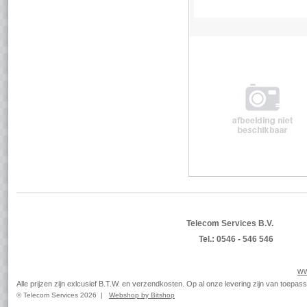
Telecom Services B.V.
Tel.: 0546 - 546 546
ww
Alle prijzen zijn exlcusief B.T.W. en verzendkosten. Op al onze levering zijn van toep
© Telecom Services 2026 |
Webshop by Bitshop