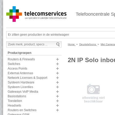
Telefooncentrale Sp
Er zitten geen producten in de winkelwagen
Home
»
Deurtelefoons
»
Met Camer
Productgroepen
2N IP Solo inbo
Routers & Firewalls
Switches
Access Points
External Antennas
Network Licenses & Support
Systeem Hardware
Systeem Licenties
Gateways VoIP Media
Basisstations
Toestellen
Headsets
Routers en Switches
Gateways GSM