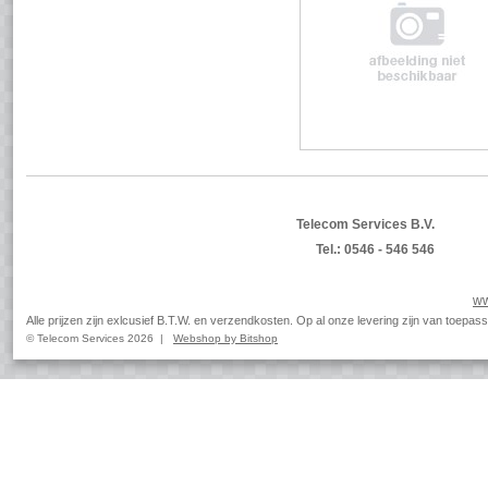
Telecom Services B.V.
Tel.: 0546 - 546 546
ww
Alle prijzen zijn exlcusief B.T.W. en verzendkosten. Op al onze levering zijn van toep
© Telecom Services 2026 |
Webshop by Bitshop