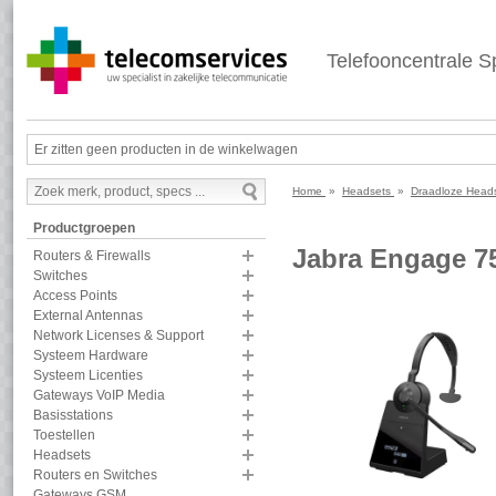
Telefooncentrale Sp
Er zitten geen producten in de winkelwagen
Home
»
Headsets
»
Draadloze Hea
Productgroepen
Jabra Engage 
Routers & Firewalls
Switches
Access Points
External Antennas
Network Licenses & Support
Systeem Hardware
Systeem Licenties
Gateways VoIP Media
Basisstations
Toestellen
Headsets
Routers en Switches
Gateways GSM