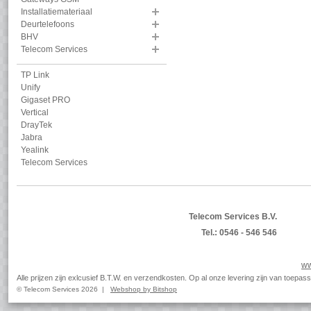
Installatiemateriaal
Deurtelefoons
BHV
Telecom Services
TP Link
Unify
Gigaset PRO
Vertical
DrayTek
Jabra
Yealink
Telecom Services
Telecom Services B.V.
Tel.: 0546 - 546 546
ww
Alle prijzen zijn exlcusief B.T.W. en verzendkosten. Op al onze levering zijn van toep
© Telecom Services 2026 |
Webshop by Bitshop