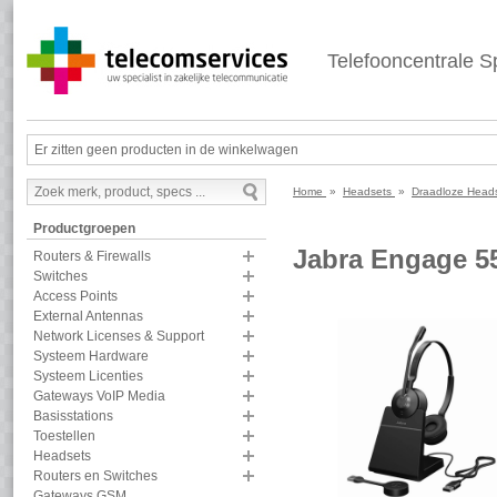
Telefooncentrale Sp
Er zitten geen producten in de winkelwagen
Home
»
Headsets
»
Draadloze Hea
Productgroepen
Jabra Engage 5
Routers & Firewalls
Switches
Access Points
External Antennas
Network Licenses & Support
Systeem Hardware
Systeem Licenties
Gateways VoIP Media
Basisstations
Toestellen
Headsets
Routers en Switches
Gateways GSM