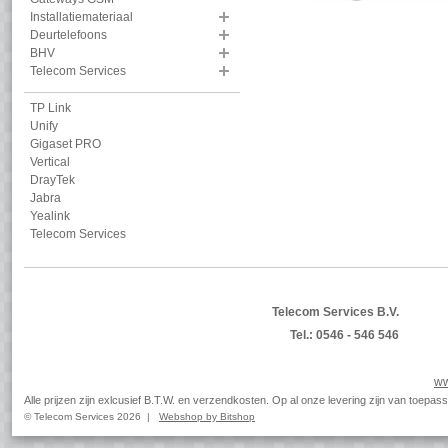
Installatiemateriaal
Deurtelefoons
BHV
Telecom Services
TP Link
Unify
Gigaset PRO
Vertical
DrayTek
Jabra
Yealink
Telecom Services
Telecom Services B.V.
Tel.: 0546 - 546 546
ww
Alle prijzen zijn exlcusief B.T.W. en verzendkosten. Op al onze levering zijn van toep
© Telecom Services 2026 |
Webshop by Bitshop