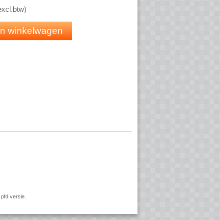
rpen voor draagbaarheid
excl.btw
)
rbescherming
contactcenter-platforms
 in winkelwagen
pfd versie.