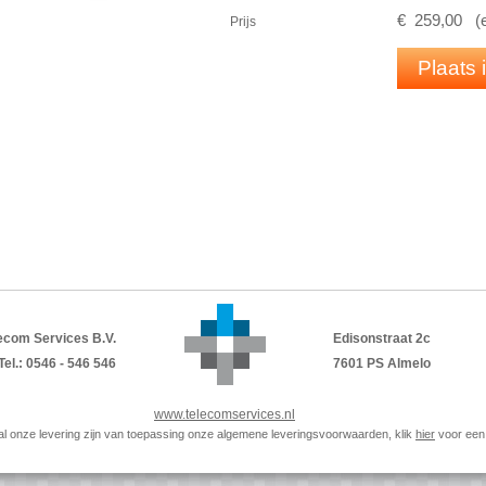
Duurzame
USB
DECT
-adapter is ontwo
€
259
,
00
(
Prijs
SafeTone™ 2.0 voor uitstekende gehoo
Werkt met alle toonaangevende UC- en 
Plaats
Inhoud verpakking
Headset
USB
- dongle
USB
-Kabel
Bureau oplader
PDF
TECHSHEET
ecom Services B.V.
Edisonstraat 2c
Tel.: 0546 - 546 546
7601 PS Almelo
www.telecomservices.nl
p al onze levering zijn van toepassing onze algemene leveringsvoorwaarden, klik
hier
voor een 