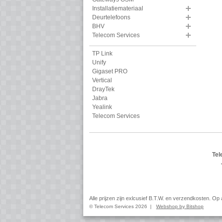
Installatiemateriaal
Deurtelefoons
BHV
Telecom Services
TP Link
Unify
Gigaset PRO
Vertical
DrayTek
Jabra
Yealink
Telecom Services
Tel
Alle prijzen zijn exlcusief B.T.W. en verzendkosten. O
© Telecom Services 2026 |
Webshop by Bitshop