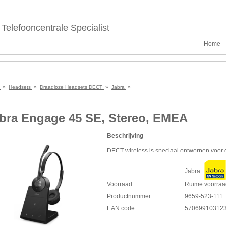
Telefooncentrale Specialist
Home
e
»
Headsets
»
Draadloze Headsets DECT
»
Jabra
»
bra Engage 45 SE, Stereo, EMEA
Beschrijving
DECT
wireless is speciaal ontworpen voor
ideale keuze is voor werknemers die veel be
draadloze
DECT
-bereik van de Engage 55 S
Jabra
bereik van een Klasse 2 Bluetooth®-appara
Voorraad
Ruime voorraa
Specificaties
Productnummer
9659-523-111
Draadloos
DECT
-bereik tot 150 meter
EAN code
57069910312
Gaat verder dan het hoogste
DECT
beve
Stereogeluid & breedbandaudio, geopti