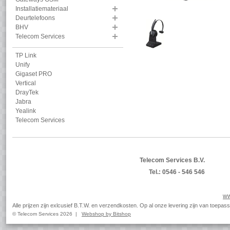
Installatiemateriaal
Deurtelefoons
BHV
Telecom Services
TP Link
Unify
Gigaset PRO
Vertical
DrayTek
Jabra
Yealink
Telecom Services
Telecom Services B.V.
Tel.: 0546 - 546 546
ww
Alle prijzen zijn exlcusief B.T.W. en verzendkosten. Op al onze levering zijn van toep
© Telecom Services 2026 |
Webshop by Bitshop