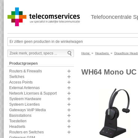
Telefooncentrale Sp
Er zitten geen producten in de winkelwagen
Home
»
Headsets
»
Draadloze Head
Productgroepen
WH64 Mono UC
Routers & Firewalls
Switches
Access Points
External Antennas
Network Licenses & Support
Systeem Hardware
Systeem Licenties
Gateways VoIP Media
Basisstations
Toestellen
Headsets
Routers en Switches
Gateways GSM