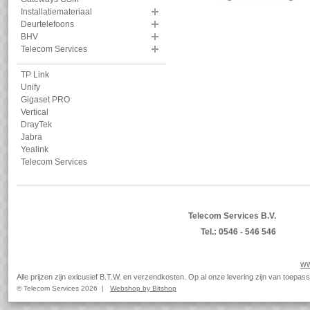
Installatiemateriaal
Deurtelefoons
BHV
Telecom Services
TP Link
Unify
Gigaset PRO
Vertical
DrayTek
Jabra
Yealink
Telecom Services
Telecom Services B.V.
Tel.: 0546 - 546 546
ww
Alle prijzen zijn exlcusief B.T.W. en verzendkosten. Op al onze levering zijn van toep
© Telecom Services 2026 |
Webshop by Bitshop