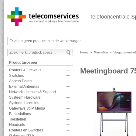
Telefooncentrale Sp
Er zitten geen producten in de winkelwagen
Home
»
Toestellen
»
Vergadertoeste
Productgroepen
Meetingboard 
Routers & Firewalls
Switches
Access Points
External Antennas
Network Licenses & Support
Systeem Hardware
Systeem Licenties
Gateways VoIP Media
Basisstations
Toestellen
Headsets
Routers en Switches
Gateways GSM