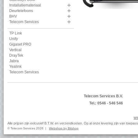
Installatiemateriaal
Deurtelefoons
BHV
Telecom Services
TP Link
Unify
Gigaset PRO
Vertical
DrayTek
Jabra
Yealink
Telecom Services
Telecom Services B.V.
Tel.: 0546 - 546 546
ww
Alle prijzen zijn exlcusief B.T.W. en verzendkosten. Op al onze levering zijn van toep
© Telecom Services 2026 |
Webshop by Bitshop