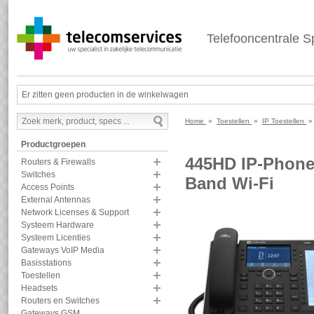
Telefooncentrale Sp
Er zitten geen producten in de winkelwagen
Home
»
Toestellen
»
IP Toestellen
Productgroepen
445HD IP-Phone
Routers & Firewalls
Switches
Band Wi-Fi
Access Points
External Antennas
Network Licenses & Support
Systeem Hardware
Systeem Licenties
Gateways VoIP Media
Basisstations
Toestellen
Headsets
Routers en Switches
Gateways GSM