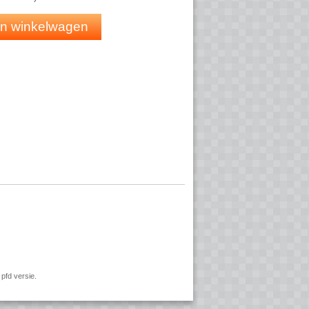
 in winkelwagen
pfd versie.