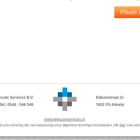
Plaats
ecom Services B.V.
Edisonstraat 2c
Tel.: 0546 - 546 546
7601 PS Almelo
www.telecomservices.nl
p al onze levering zijn van toepassing onze algemene leveringsvoorwaarden, klik
hier
voor een 