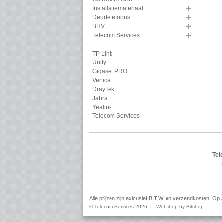
Installatiemateriaal
Deurtelefoons
BHV
Telecom Services
TP Link
Unify
Gigaset PRO
Vertical
DrayTek
Jabra
Yealink
Telecom Services
Tel
Alle prijzen zijn exlcusief B.T.W. en verzendkosten. O
© Telecom Services 2026 |
Webshop by Bitshop