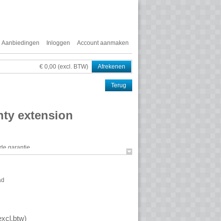
Aanbiedingen
Inloggen
Account aanmaken
€ 0,00 (excl. BTW)
Afrekenen
Terug
nty extension
de garantie
ad
excl.btw
)