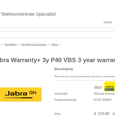
Telefooncentrale Specialist
Home
e
»
Toestellen
»
Vergader Accessoires
»
Jabra
»
bra Warranty+ 3y P40 VBS 3 year warra
Beschrijving
Bescherm uw investering met een uitgebrei
Jabra
Voorraad
Niet op voorra
Productnummer
872X-39893
€
529
,
00
(
Prijs