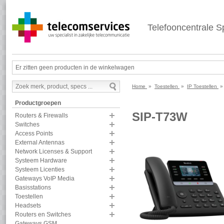
Telefooncentrale Sp
Er zitten geen producten in de winkelwagen
Home
»
Toestellen
»
IP Toestellen
Productgroepen
SIP-T73W
Routers & Firewalls
Switches
Access Points
External Antennas
Network Licenses & Support
Systeem Hardware
Systeem Licenties
Gateways VoIP Media
Basisstations
Toestellen
Headsets
Routers en Switches
Gateways GSM