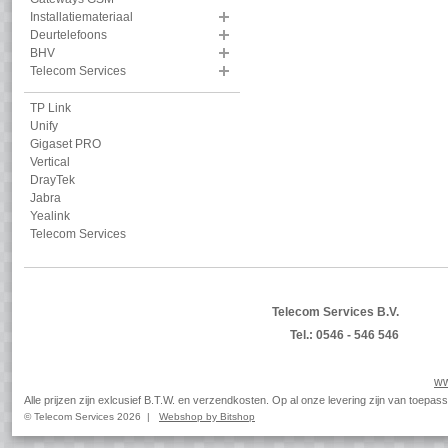
Installatiemateriaal
Deurtelefoons
BHV
Telecom Services
TP Link
Unify
Gigaset PRO
Vertical
DrayTek
Jabra
Yealink
Telecom Services
Telecom Services B.V.
Tel.: 0546 - 546 546
ww
Alle prijzen zijn exlcusief B.T.W. en verzendkosten. Op al onze levering zijn van toep
© Telecom Services 2026 |
Webshop by Bitshop