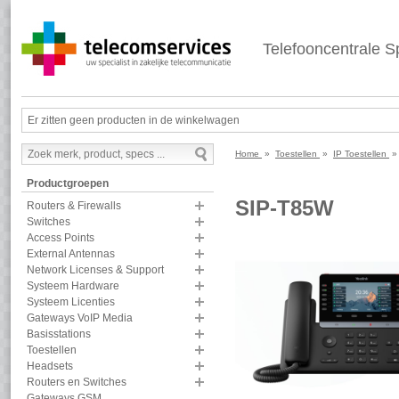
Telefooncentrale Sp
Er zitten geen producten in de winkelwagen
Home
»
Toestellen
»
IP Toestellen
Productgroepen
SIP-T85W
Routers & Firewalls
Switches
Access Points
External Antennas
Network Licenses & Support
Systeem Hardware
Systeem Licenties
Gateways VoIP Media
Basisstations
Toestellen
Headsets
Routers en Switches
Gateways GSM