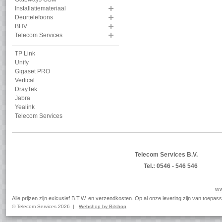
Installatiemateriaal
Deurtelefoons
BHV
Telecom Services
TP Link
Unify
Gigaset PRO
Vertical
DrayTek
Jabra
Yealink
Telecom Services
Telecom Services B.V.
Tel.: 0546 - 546 546
ww
Alle prijzen zijn exlcusief B.T.W. en verzendkosten. Op al onze levering zijn van toep
© Telecom Services 2026 |
Webshop by Bitshop