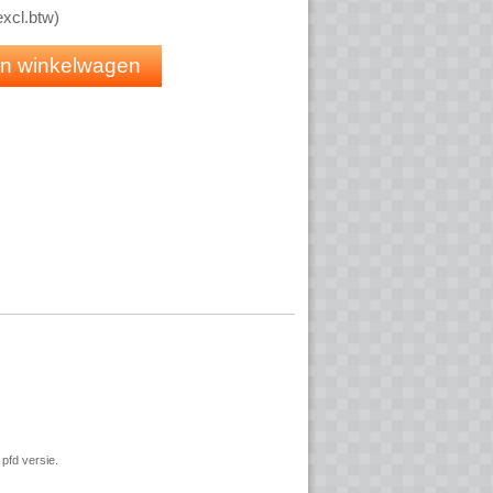
excl.btw
)
 (nikkel afwerking)
 in winkelwagen
pfd versie.