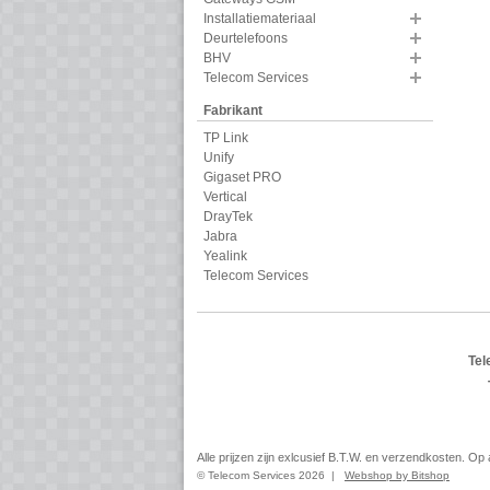
Installatiemateriaal
Deurtelefoons
BHV
Telecom Services
Fabrikant
TP Link
Unify
Gigaset PRO
Vertical
DrayTek
Jabra
Yealink
Telecom Services
Tel
Alle prijzen zijn exlcusief B.T.W. en verzendkosten. O
© Telecom Services 2026 |
Webshop by Bitshop