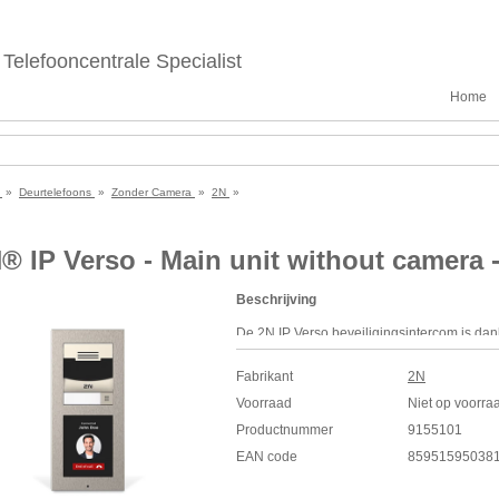
Telefooncentrale Specialist
Home
e
»
Deurtelefoons
»
Zonder Camera
»
2N
»
® IP Verso - Main unit without camera -
Beschrijving
De 2N IP Verso beveiligingsintercom is dank
behoeften. Het biedt betrouwbare toegangsc
interfacen met andere systemen, voor een n
Fabrikant
2N
verkrijgbaar in zwart, met een vingerafdru
Voorraad
Niet op voorra
Specificaties
Productnummer
9155101
Modulaire IP-intercom basiseenheid
EAN code
85951595038
Alleen audio (geen camera)
1 verlichte oproeptoets, uitbreidbaar