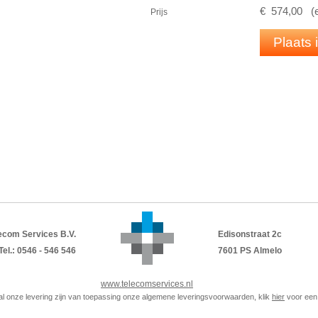
SIP
-communicatie + PoE-ondersteuning
€
574
,
00
(
Prijs
Duurzame metalen behuizing voor buiten
PDF
DATASHEET
Plaats
ecom Services B.V.
Edisonstraat 2c
Tel.: 0546 - 546 546
7601 PS Almelo
www.telecomservices.nl
p al onze levering zijn van toepassing onze algemene leveringsvoorwaarden, klik
hier
voor een 