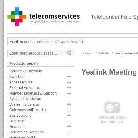
Telefooncentrale Sp
Er zitten geen producten in de winkelwagen
Home
»
Toestellen
»
Vergadertoeste
Productgroepen
Yealink Meeting
Routers & Firewalls
Switches
Access Points
External Antennas
Network Licenses & Support
Systeem Hardware
Systeem Licenties
Gateways VoIP Media
Basisstations
Toestellen
Headsets
Routers en Switches
Gateways GSM