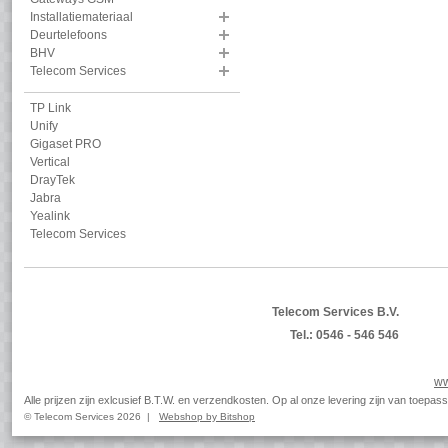
Installatiemateriaal
Deurtelefoons
BHV
Telecom Services
TP Link
Unify
Gigaset PRO
Vertical
DrayTek
Jabra
Yealink
Telecom Services
Telecom Services B.V.
Tel.: 0546 - 546 546
ww
Alle prijzen zijn exlcusief B.T.W. en verzendkosten. Op al onze levering zijn van toep
© Telecom Services 2026 |
Webshop by Bitshop