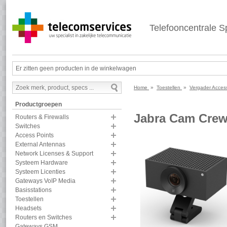
Telefooncentrale Sp
Er zitten geen producten in de winkelwagen
Home
»
Toestellen
»
Vergader Acces
Productgroepen
Jabra Cam Crew
Routers & Firewalls
Switches
Access Points
External Antennas
Network Licenses & Support
Systeem Hardware
Systeem Licenties
Gateways VoIP Media
Basisstations
Toestellen
Headsets
Routers en Switches
Gateways GSM