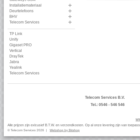
Installatiemateriaal
Deurtelefoons
BHV
Telecom Services
TP Link
Unify
Gigaset PRO
Vertical
DrayTek
Jabra
Yealink
Telecom Services
Telecom Services B.V.
Tel.: 0546 - 546 546
ww
Alle prijzen zijn exlcusief B.T.W. en verzendkosten. Op al onze levering zijn van toep
© Telecom Services 2026 |
Webshop by Bitshop