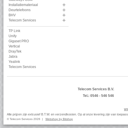
Installatiemateriaal
Deurtelefoons
BHV
Telecom Services
TP Link
Unify
Gigaset PRO
Vertical
DrayTek
Jabra
Yealink
Telecom Services
Telecom Services B.V.
Tel.: 0546 - 546 546
ww
Alle prijzen zijn exlcusief B.T.W. en verzendkosten. Op al onze levering zijn van toep
© Telecom Services 2026 |
Webshop by Bitshop