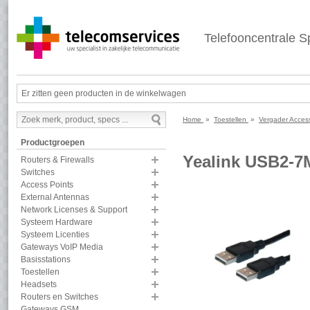
Telefooncentrale Sp
Er zitten geen producten in de winkelwagen
Home
»
Toestellen
»
Vergader Acces
Productgroepen
Yealink USB2-7
Routers & Firewalls
Switches
Access Points
External Antennas
Network Licenses & Support
Systeem Hardware
Systeem Licenties
Gateways VoIP Media
Basisstations
Toestellen
Headsets
Routers en Switches
Gateways GSM