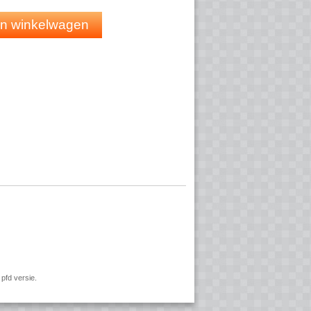
 in winkelwagen
pfd versie.