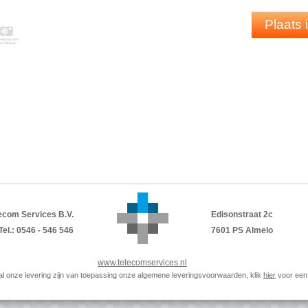
Plaats
ecom Services B.V.
Edisonstraat 2c
Tel.: 0546 - 546 546
7601 PS Almelo
www.telecomservices.nl
p al onze levering zijn van toepassing onze algemene leveringsvoorwaarden, klik
hier
voor een 