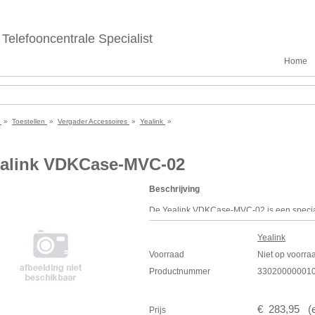
Telefooncentrale Specialist
Home
e
»
Toestellen
»
Vergader Accessoires
»
Yealink
»
alink VDKCase-MVC-02
Beschrijving
De Yealink
VDKC
ase-
MVC
-02 is een speci
videovergaderproducten. Deze stevige en 
gemakkelijke transportmogelijkheden voor 
Yealink
het doordachte ontwerp is de
VDKC
ase-
M
Voorraad
Niet op voorra
hun videoconferentieoplossingen flexibel e
Productnummer
33020000001
locaties.
€
283
,
95
(
Prijs