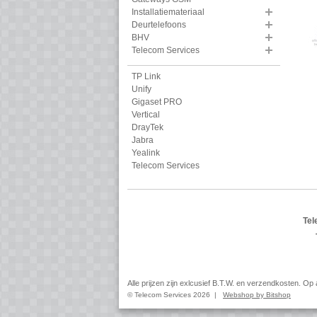
Installatiemateriaal
Deurtelefoons
BHV
Telecom Services
TP Link
Unify
Gigaset PRO
Vertical
DrayTek
Jabra
Yealink
Telecom Services
Tel
Alle prijzen zijn exlcusief B.T.W. en verzendkosten. O
© Telecom Services 2026 |
Webshop by Bitshop