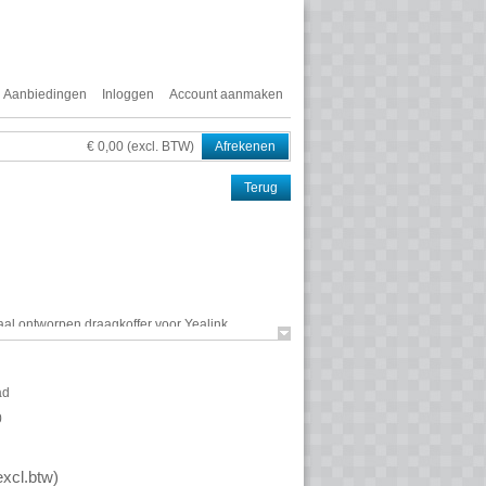
Aanbiedingen
Inloggen
Account aanmaken
€ 0,00 (excl. BTW)
Afrekenen
Terug
aal ontworpen draagkoffer voor Yealink
duurzame case biedt optimale bescherming en
uw Yealink videoconferentieapparatuur. Dankzij
VC
-02 ideaal voor bedrijven en professionals die
ad
n veilig willen meenemen naar verschillende
0
excl.btw
)