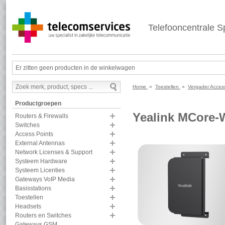
Telefooncentrale Sp
Er zitten geen producten in de winkelwagen
Home
»
Toestellen
»
Vergader Acces
Productgroepen
Yealink MCore-
Routers & Firewalls
Switches
Access Points
External Antennas
Network Licenses & Support
Systeem Hardware
Systeem Licenties
Gateways VoIP Media
Basisstations
Toestellen
Headsets
Routers en Switches
Gateways GSM