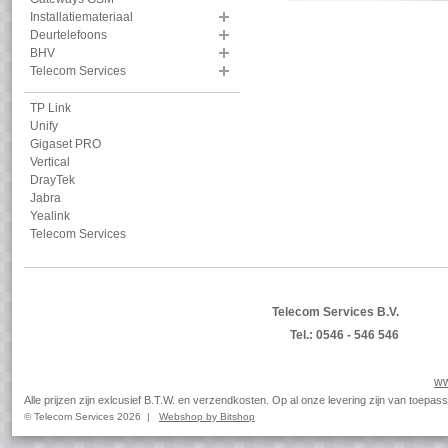
Installatiemateriaal
Deurtelefoons
BHV
Telecom Services
TP Link
Unify
Gigaset PRO
Vertical
DrayTek
Jabra
Yealink
Telecom Services
Telecom Services B.V.
Tel.: 0546 - 546 546
ww
Alle prijzen zijn exlcusief B.T.W. en verzendkosten. Op al onze levering zijn van toep
© Telecom Services 2026 |
Webshop by Bitshop