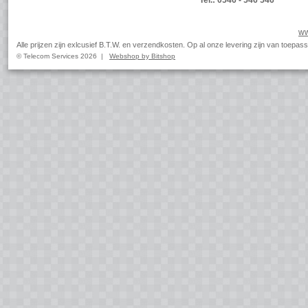
Tel.: 0546 - 546 546
ww
Alle prijzen zijn exlcusief B.T.W. en verzendkosten. Op al onze levering zijn van toep
© Telecom Services 2026 |
Webshop by Bitshop