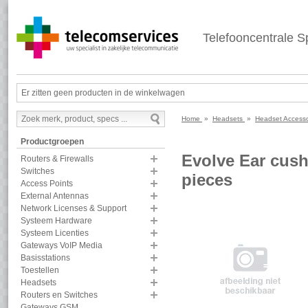
Telefooncentrale Sp
Er zitten geen producten in de winkelwagen
Home
»
Headsets
»
Headset Access
Productgroepen
Evolve Ear cushi
Routers & Firewalls
Switches
pieces
Access Points
External Antennas
Network Licenses & Support
Systeem Hardware
Systeem Licenties
Gateways VoIP Media
Basisstations
Toestellen
Headsets
Routers en Switches
Gateways GSM