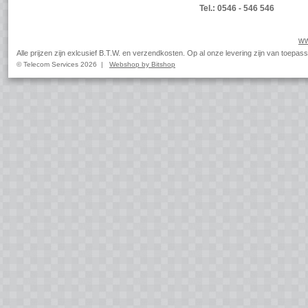
Tel.: 0546 - 546 546
ww
Alle prijzen zijn exlcusief B.T.W. en verzendkosten. Op al onze levering zijn van toep
© Telecom Services 2026 |
Webshop by Bitshop