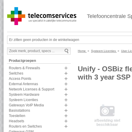
Telefooncentrale Sp
Er zitten geen producten in de winkelwagen
Home
»
Systeem Licenties
»
User Li
Productgroepen
Unify - OSBiz fl
Routers & Firewalls
Switches
with 3 year SSP
Access Points
External Antennas
Network Licenses & Support
Systeem Hardware
Systeem Licenties
Gateways VoIP Media
Basisstations
Toestellen
Headsets
Routers en Switches
Gateways GSM