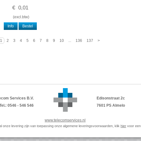
€
0
,
01
(
excl.btw
)
Info
Bestel
1
2
3
4
5
6
7
8
9
10
...
136
137
>
ecom Services B.V.
Edisonstraat 2c
Tel.: 0546 - 546 546
7601 PS Almelo
www.telecomservices.nl
p al onze levering zijn van toepassing onze algemene leveringsvoorwaarden, klik
hier
voor een 