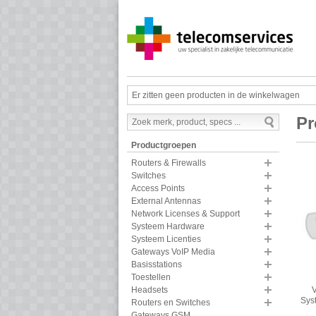
Er zitten geen producten in de winkelwagen
Pr
Productgroepen
Routers & Firewalls
Switches
Access Points
External Antennas
Network Licenses & Support
Systeem Hardware
Systeem Licenties
Gateways VoIP Media
Basisstations
Toestellen
V
Headsets
Sys
Routers en Switches
Gateways GSM