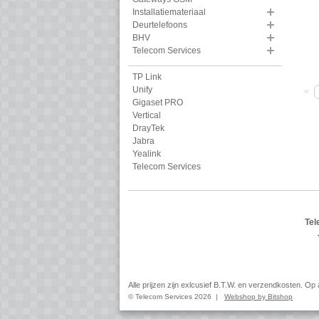
Installatiemateriaal
Deurtelefoons
BHV
Telecom Services
TP Link
Unify
<
Gigaset PRO
Vertical
DrayTek
Jabra
Yealink
Telecom Services
Tel
Alle prijzen zijn exlcusief B.T.W. en verzendkosten. O
© Telecom Services 2026 |
Webshop by Bitshop