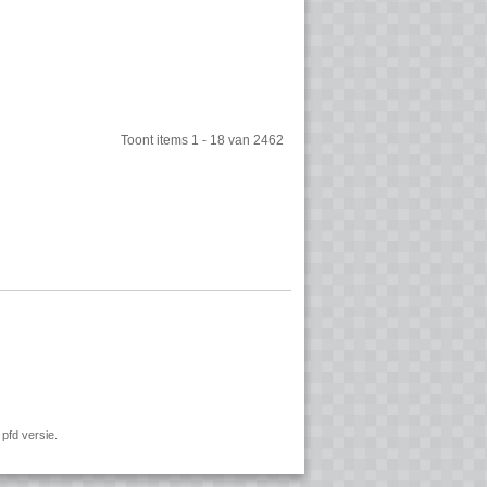
Toont items
1 - 18
van
2462
pfd versie.